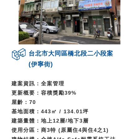
台北市大同區橋北段二小段案
(伊寧街)
建案資訊：全案管理
更新概要：容積獎勵39%
屋齡：70
基地面積：443㎡ / 134.01坪
建築量體：地上12層/地下3層
使用分區：商3特 (原屬住4與住4之1)