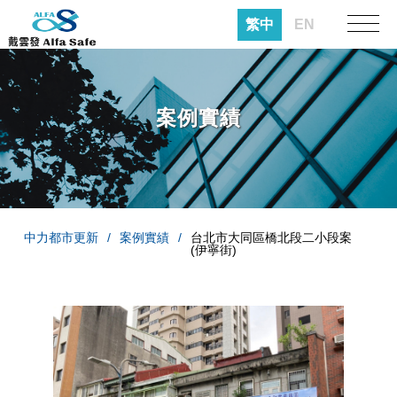
繁中
EN
案例實績
中力都市更新
案例實績
台北市大同區橋北段二小段案
(伊寧街)