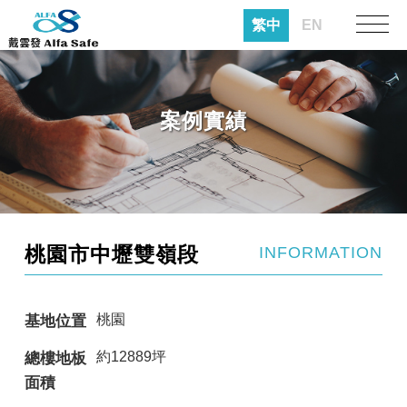
繁中
EN
案例實績
桃園市中壢雙嶺段
INFORMATION
桃園
基地位置
約12889坪
總樓地板
面積