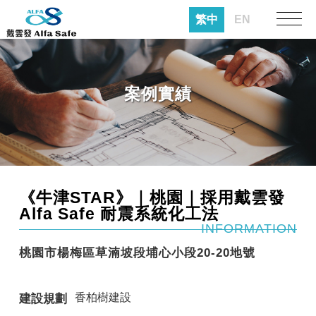
繁中
EN
案例實績
《牛津STAR》｜桃園｜採用戴雲發
Alfa Safe 耐震系統化工法
INFORMATION
桃園市楊梅區草湳坡段埔心小段20-20地號
香柏樹建設
建設規劃