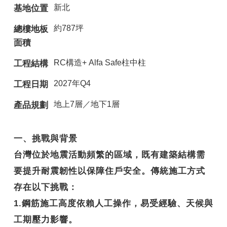
新北
基地位置
約787坪
總樓地板
面積
RC構造+ Alfa Safe柱中柱
工程結構
2027年Q4
工程日期
地上7層／地下1層
產品規劃
一、挑戰與背景
台灣位於地震活動頻繁的區域，既有建築結構需
要提升耐震韌性以保障住戶安全。傳統施工方式
存在以下挑戰：
1.鋼筋施工高度依賴人工操作，易受經驗、天候與
工期壓力影響。