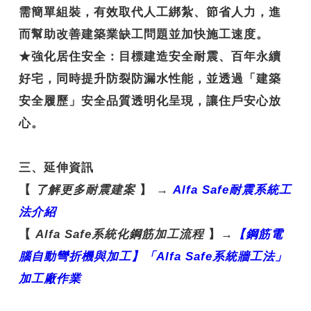
需簡單組裝，有效取代人工綁紮、節省人力，進
而幫助改善建築業缺工問題並加快施工速度。
★
強化居住安全
：目標建造安全耐震、百年永續
好宅，同時提升防裂防漏水性能，並透過「建築
安全履歷」安全品質透明化呈現，讓住戶安心放
心。
三、延伸資訊
【
了解更多耐震建案
】
→
Alfa Safe
耐震系統工
法介紹
【
Alfa Safe
系統化鋼筋加工流程
】
→
【鋼
筋電
腦自動彎折機與加工】「Alfa Safe
系統牆工法」
加工廠作業