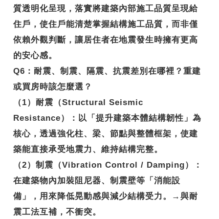
質透明化呈現，落實將建築內部施工品質呈現給
住戶，使住戶能清楚掌握結構施工品質，而非僅
依賴外觀判斷，讓居住者在地震發生時擁有更高
的安心感。
Q6
：耐震、制震、隔震、抗震差別在哪裡？重建
或買房時該怎麼選？
（1）耐震（Structural Seismic
Resistance）：以「提升建築本體結構韌性」為
核心，透過強化柱、梁、節點與整體框架，使建
築能直接承受地震力、維持結構完整。
（2）制震（Vibration Control / Damping）：
在建築物內加裝阻尼器、制震壁等「消能設
備」，用來降低晃動感與減少結構受力。→與耐
震工法互補，不衝突。