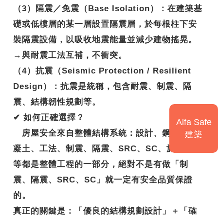
（3）隔震／免震（Base Isolation）：在建築基
礎或低樓層的某一層設置隔震層，於每根柱下安
裝隔震設備，以吸收地震能量並減少建物搖晃。
→與耐震工法互補，不衝突。
（4）抗震（Seismic Protection / Resilient
Design）：抗震是統稱，包含耐震、制震、隔
震、結構韌性規劃等。
✔
如何正確選擇？
Alfa Safe
房屋安全來自整體結構系統：設計、鋼筋、混
建築
凝土、工法、制震、隔震、SRC、SC、施工技術
等都是整體工程的一部分，絕對不是有做「制
震、隔震、SRC、SC」就一定有安全品質保證
的。
真正的關鍵是：
「優良的結構規劃設計」＋「確