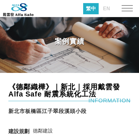
繁中
EN
案例實績
《德鄰織樺》｜新北｜採用戴雲發
Alfa Safe 耐震系統化工法
INFORMATION
新北市板橋區江子翠段溪頭小段
德鄰建設
建設規劃