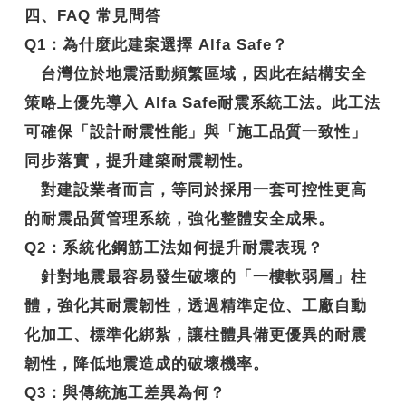
四、FAQ 常見問答
Q1
：
為什麼此建案選擇 Alfa Safe？
台灣位於地震活動頻繁區域，因此在結構安全
策略上優先導入
Alfa Safe耐震系統工法
。此工法
可確保「設計耐震性能」與「施工品質一致性」
同步落實，提升建築耐震韌性。
對建設業者而言，等同於採用一套可控性更高
的耐震品質管理系統，強化整體安全成果。
Q2
：系統化鋼筋工法如何提升耐震表現？
針對地震最容易發生破壞的「一樓軟弱層」柱
體，強化其耐震韌性，透過精準定位、工廠自動
化加工、標準化綁紮，讓柱體具備更優異的
耐震
韌性
，降低地震造成的破壞機率。
Q3
：與傳統施工差異為何？