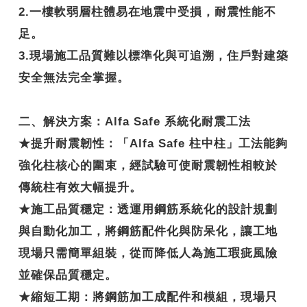
2.一樓軟弱層柱體易在地震中受損，耐震性能不
足。
3.現場施工品質難以標準化與可追溯，住戶對建築
安全無法完全掌握。
二、解決方案：Alfa Safe 系統化耐震工法
★
提升耐震韌性
：「Alfa Safe 柱中柱」工法能夠
強化柱核心的圍束，經試驗可使耐震韌性相較於
傳統柱有效大幅提升。
★
施工品質穩定
：透運用鋼筋系統化的設計規劃
與自動化加工，將鋼筋配件化與防呆化，讓工地
現場只需簡單組裝，從而降低人為施工瑕疵風險
並確保品質穩定。
★
縮短工期
：將鋼筋加工成配件和模組，現場只