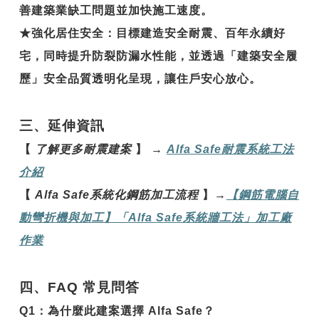
善建築業缺工問題並加快施工速度。
★
強化居住安全
：目標建造安全耐震、百年永續好
宅，同時提升防裂防漏水性能，並透過「建築安全履
歷」安全品質透明化呈現，讓住戶安心放心。
三、延伸資訊
【
了解更多耐震建案
】
→
Alfa Safe
耐震系統工法
介紹
【
Alfa Safe
系統化鋼筋加工流程
】
→
【鋼
筋電腦自
動彎折機與加工】「Alfa Safe
系統牆工法」加工廠
作業
四、FAQ 常見問答
Q1
：
為什麼此建案選擇 Alfa Safe？