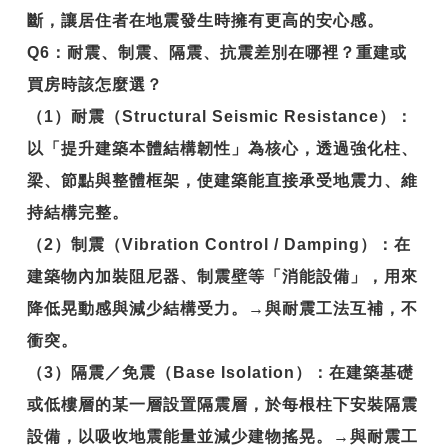
斷，讓居住者在地震發生時擁有更高的安心感。
Q6
：耐震、制震、隔震、抗震差別在哪裡？重建或
買房時該怎麼選？
（1）耐震（Structural Seismic Resistance）：
以「提升建築本體結構韌性」為核心，透過強化柱、
梁、節點與整體框架，使建築能直接承受地震力、維
持結構完整。
（2）制震（Vibration Control / Damping）：在
建築物內加裝阻尼器、制震壁等「消能設備」，用來
降低晃動感與減少結構受力。→與耐震工法互補，不
衝突。
（3）隔震／免震（Base Isolation）：在建築基礎
或低樓層的某一層設置隔震層，於每根柱下安裝隔震
設備，以吸收地震能量並減少建物搖晃。→與耐震工