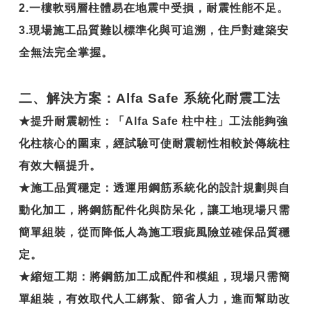
2.
一樓軟弱層柱體易在地震中受損，耐震性能不足。
3.
現場施工品質難以標準化與可追溯，住戶對建築安
全無法完全掌握。
二、解決方案：Alfa Safe 系統化耐震工法
★
提升耐震韌性
：「Alfa Safe 柱中柱」工法能夠強
化柱核心的圍束，經試驗可使耐震韌性相較於傳統柱
有效大幅提升。
★
施工品質穩定
：透運用鋼筋系統化的設計規劃與自
動化加工，將鋼筋配件化與防呆化，讓工地現場只需
簡單組裝，從而降低人為施工瑕疵風險並確保品質穩
定。
★
縮短工期
：將鋼筋加工成配件和模組，現場只需簡
單組裝，有效取代人工綁紮、節省人力，進而幫助改