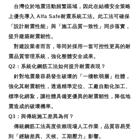
台灣位於地震活動頻繁區域，因此在結構安全策略
上優先導入
Alfa Safe耐震系統工法
。此工法可確保
「設計耐震性能」與「施工品質一致性」同步落實，
提升建築耐震韌性。
對建設業者而言，等同於採用一套可控性更高的耐
震品質管理系統，強化整體安全成果。
Q2
：系統化鋼筋工法如何提升耐震表現？
針對地震最容易發生破壞的「一樓軟弱層」柱體，
強化其耐震韌性，透過精準定位、工廠自動化加工、
標準化綁紮，讓柱體具備更優異的
耐震韌性
，降低地
震造成的破壞機率。
Q3
：與傳統施工差異為何？
傳統鋼筋工法高度依賴現場人工作業，品質容易受
到「經驗差異、天候、工期壓力」影響。