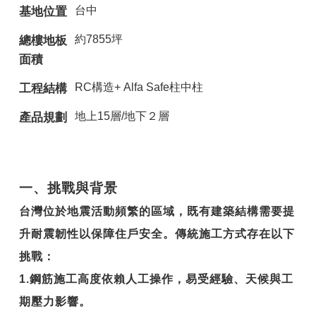
台中
基地位置
約7855坪
總樓地板
面積
RC構造+ Alfa Safe柱中柱
工程結構
地上15層/地下２層
產品規劃
一、挑戰與背景
台灣位於地震活動頻繁的區域，既有建築結構需要提
升耐震韌性以保障住戶安全。傳統施工方式存在以下
挑戰：
1.
鋼筋施工高度依賴人工操作，易受經驗、天候與工
期壓力影響。