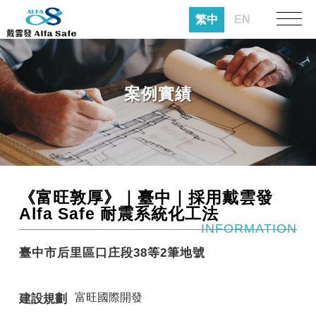
繁中
EN
案例實績
《富旺敦厚》｜臺中｜採用戴雲發
Alfa Safe 耐震系統化工法
INFORMATION
臺中市后里區口庄段38等2筆地號
富旺國際開發
建設規劃