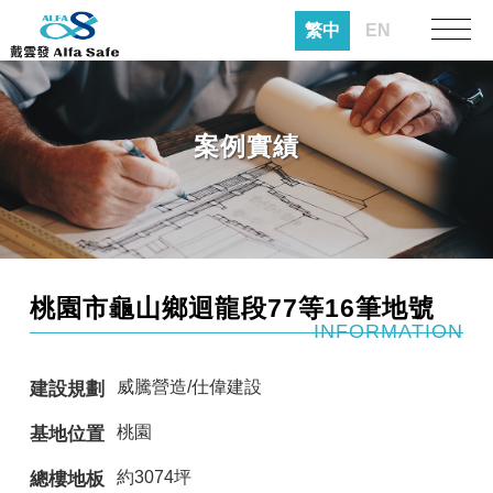
繁中
EN
案例實績
桃園市龜山鄉迴龍段77等16筆地號
INFORMATION
威騰營造/仕偉建設
建設規劃
桃園
基地位置
約3074坪
總樓地板