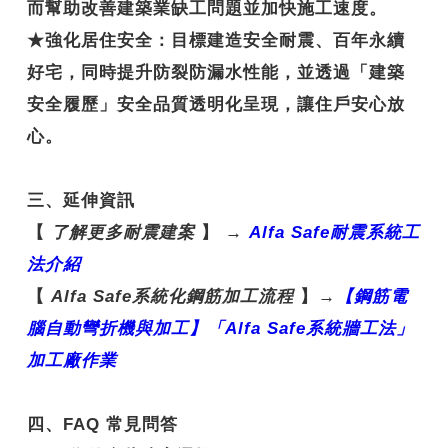
而幫助改善建築業缺工問題並加快施工速度。
★
強化居住安全
：目標建造安全耐震、百年永續
好宅，同時提升防裂防漏水性能，並透過「建築
安全履歷」安全品質透明化呈現，讓住戶安心放
心。
三、延伸資訊
【
了解更多耐震建案
】
→
Alfa Safe
耐震系統工
法介紹
【
Alfa Safe
系統化鋼筋加工流程
】
→
【鋼
筋電
腦自動彎折機與加工】「Alfa Safe
系統牆工法」
加工廠作業
四、FAQ 常見問答