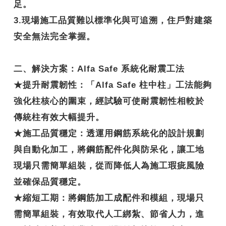
足。
3.現場施工品質難以標準化與可追溯，住戶對建築
安全無法完全掌握。
二、解決方案：Alfa Safe 系統化耐震工法
★
提升耐震韌性
：「Alfa Safe 柱中柱」工法能夠
強化柱核心的圍束，經試驗可使耐震韌性相較於
傳統柱有效大幅提升。
★
施工品質穩定
：透運用鋼筋系統化的設計規劃
與自動化加工，將鋼筋配件化與防呆化，讓工地
現場只需簡單組裝，從而降低人為施工瑕疵風險
並確保品質穩定。
★
縮短工期
：將鋼筋加工成配件和模組，現場只
需簡單組裝，有效取代人工綁紮、節省人力，進