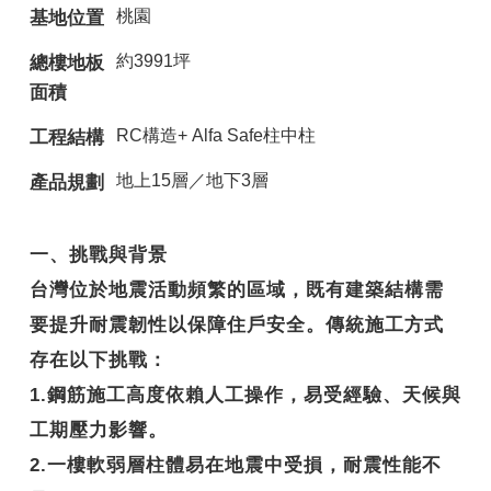
桃園
基地位置
約3991坪
總樓地板
面積
RC構造+ Alfa Safe柱中柱
工程結構
地上15層／地下3層
產品規劃
一、挑戰與背景
台灣位於地震活動頻繁的區域，既有建築結構需
要提升耐震韌性以保障住戶安全。傳統施工方式
存在以下挑戰：
1.鋼筋施工高度依賴人工操作，易受經驗、天候與
工期壓力影響。
2.一樓軟弱層柱體易在地震中受損，耐震性能不