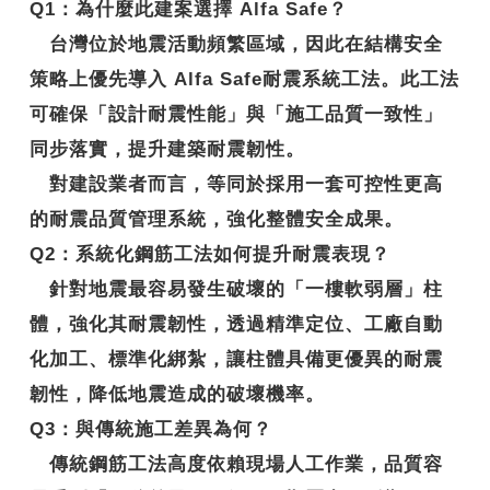
Q1
：
為什麼此建案選擇 Alfa Safe？
台灣位於地震活動頻繁區域，因此在結構安全
策略上優先導入
Alfa Safe耐震系統工法
。此工法
可確保「設計耐震性能」與「施工品質一致性」
同步落實，提升建築耐震韌性。
對建設業者而言，等同於採用一套可控性更高
的耐震品質管理系統，強化整體安全成果。
Q2
：系統化鋼筋工法如何提升耐震表現？
針對地震最容易發生破壞的「一樓軟弱層」柱
體，強化其耐震韌性，透過精準定位、工廠自動
化加工、標準化綁紮，讓柱體具備更優異的
耐震
韌性
，降低地震造成的破壞機率。
Q3
：與傳統施工差異為何？
傳統鋼筋工法高度依賴現場人工作業，品質容