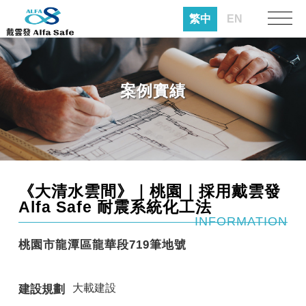
繁中
EN
案例實績
《大清水雲間》｜桃園｜採用戴雲發
Alfa Safe 耐震系統化工法
INFORMATION
桃園市龍潭區龍華段719筆地號
大載建設
建設規劃