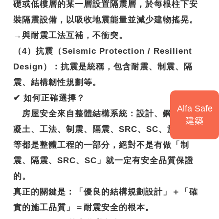
礎或低樓層的某一層設置隔震層，於每根柱下安
裝隔震設備，以吸收地震能量並減少建物搖晃。
→與耐震工法互補，不衝突。
（4）抗震（Seismic Protection / Resilient
Design）：抗震是統稱，包含耐震、制震、隔
震、結構韌性規劃等。
✔
如何正確選擇？
Alfa Safe
房屋安全來自整體結構系統：設計、鋼筋、混
建築
凝土、工法、制震、隔震、SRC、SC、施工技術
等都是整體工程的一部分，絕對不是有做「制
震、隔震、SRC、SC」就一定有安全品質保證
的。
真正的關鍵是：
「優良的結構規劃設計」＋「確
實的施工品質」＝耐震安全的根本。