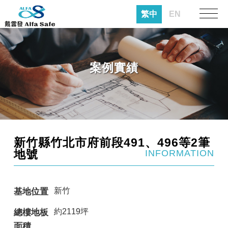
繁中
EN
案例實績
新竹縣竹北市府前段491、496等2筆
地號
INFORMATION
新竹
基地位置
約2119坪
總樓地板
面積