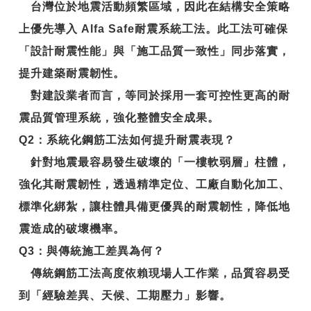
台灣位於地震活動頻繁區域，因此在結構安全策略
上優先導入
Alfa Safe耐震系統工法
。此工法可確保
「設計耐震性能」與「施工品質一致性」同步落實，
提升建築耐震韌性。
對建設業者而言，等同於採用一套可控性更高的耐
震品質管理系統，強化整體安全成果。
Q2
：系統化鋼筋工法如何提升耐震表現？
針對地震最容易發生破壞的「一樓軟弱層」柱體，
強化其耐震韌性，透過精準定位、工廠自動化加工、
標準化綁紮，讓柱體具備更優異的
耐震韌性
，降低地
震造成的破壞機率。
Q3
：與傳統施工差異為何？
傳統鋼筋工法高度依賴現場人工作業，品質容易受
到「經驗差異、天候、工期壓力」影響。