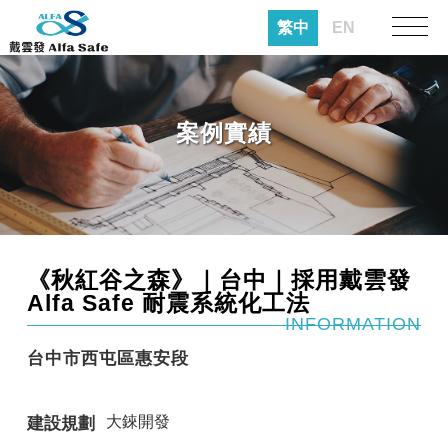
繁中
EN
案例實績
《秋紅谷之森》｜台中｜採用戴雲發
Alfa Safe 耐震系統化工法
INFORMATION
台中市西屯區惠安段
大錸開發
建設規劃