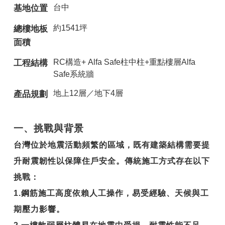
台中
基地位置
約1541坪
總樓地板
面積
RC構造+ Alfa Safe柱中柱+重點樓層Alfa
工程結構
Safe系統牆
地上12層／地下4層
產品規劃
一、挑戰與背景
台灣位於地震活動頻繁的區域，既有建築結構需要提
升耐震韌性以保障住戶安全。傳統施工方式存在以下
挑戰：
1.
鋼筋施工高度依賴人工操作，易受經驗、天候與工
期壓力影響。