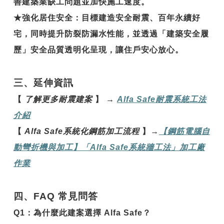
善建築業缺工問題並加快施工速度。
★
強化居住安全
：目標建造安全耐震、百年永續好
宅，同時提升防裂防漏水性能，並透過「建築安全履
歷」安全品質透明化呈現，讓住戶安心放心。
三、延伸資訊
【
了解更多耐震建案
】
→
Alfa Safe
耐震系統工法
介紹
【
Alfa Safe
系統化鋼筋加工流程
】
→
【鋼
筋電腦自
動彎折機與加工】「Alfa Safe
系統牆工法」加工廠
作業
四、FAQ 常見問答
Q1
：
為什麼此建案選擇 Alfa Safe？