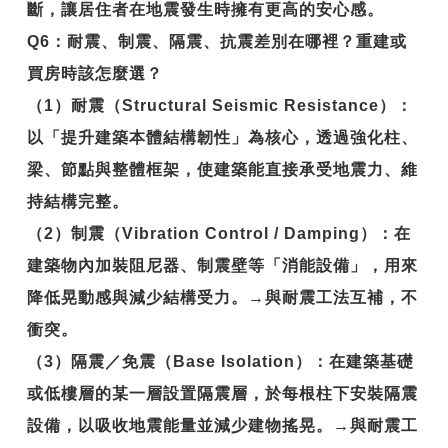
斷，讓居住者在地震發生時擁有更高的安心感。
Q6
：耐震、制震、隔震、抗震差別在哪裡？重建或
買房時該怎麼選？
（1）耐震（Structural Seismic Resistance）：
以「提升建築本體結構韌性」為核心，透過強化柱、
梁、節點與整體框架，使建築能直接承受地震力、維
持結構完整。
（2）制震（Vibration Control / Damping）：在
建築物內加裝阻尼器、制震壁等「消能設備」，用來
降低晃動感與減少結構受力。→與耐震工法互補，不
衝突。
（3）隔震／免震（Base Isolation）：在建築基礎
或低樓層的某一層設置隔震層，於每根柱下安裝隔震
設備，以吸收地震能量並減少建物搖晃。→與耐震工