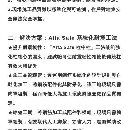
2.
一樓軟弱層柱體易在地震中受損，耐震性能不足。
3.
現場施工品質難以標準化與可追溯，住戶對建築安
全無法完全掌握。
二、解決方案：Alfa Safe 系統化耐震工法
★
提升耐震韌性
：「Alfa Safe 柱中柱」工法能夠強
化柱核心的圍束，經試驗可使耐震韌性相較於傳統柱
有效大幅提升。
★
施工品質穩定
：透運用鋼筋系統化的設計規劃與自
動化加工，將鋼筋配件化與防呆化，讓工地現場只需
簡單組裝，從而降低人為施工瑕疵風險並確保品質穩
定。
★
縮短工期
：將鋼筋加工成配件和模組，現場只需簡
單組裝，有效取代人工綁紮、節省人力，進而幫助改