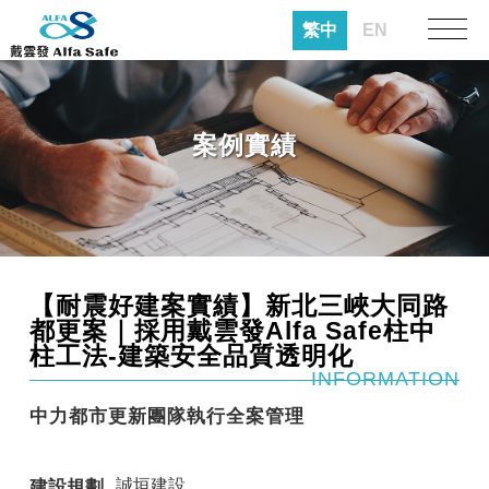
繁中
EN
案例實績
【耐震好建案實績】新北三峽大同路
都更案｜採用戴雲發Alfa Safe柱中
柱工法-建築安全品質透明化
INFORMATION
中力都市更新團隊執行全案管理
誠垣建設
建設規劃