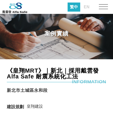
繁中
EN
案例實績
《皇翔MRT》｜新北｜採用戴雲發
Alfa Safe 耐震系統化工法
INFORMATION
新北市土城區永和段
皇翔建設
建設規劃