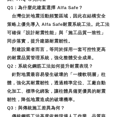
Q1
：
為什麼此建案選擇 Alfa Safe？
台灣位於地震活動頻繁區域，因此在結構安全
策略上優先導入
Alfa Safe耐震系統工法
。此工法
可確保「設計耐震性能」與「施工品質一致性」
同步落實，提升建築耐震韌性。
對建設業者而言，等同於採用一套可控性更高
的耐震品質管理系統，強化整體安全成果。
Q2
：系統化鋼筋工法如何提升耐震表現？
針對地震最容易發生破壞的「一樓軟弱層」柱
體，強化其耐震韌性，透過精準定位、工廠自動
化加工、標準化綁紮，讓柱體具備更優異的
耐震
韌性
，降低地震造成的破壞機率。
Q3
：與傳統施工差異為何？
傳統鋼筋工法高度依賴現場人工作業，品質容