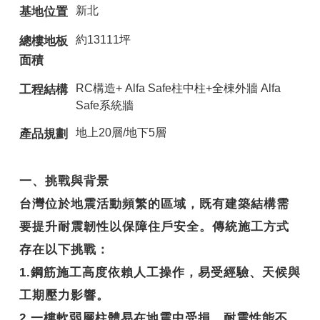
新北
基地位置
約13111坪
總樓地板
面積
RC構造+ Alfa Safe柱中柱+全棟外牆 Alfa
工程結構
Safe系統牆
地上20層/地下5層
產品規劃
一、挑戰與背景
台灣位於地震活動頻繁的區域，既有建築結構需
要提升耐震韌性以保障住戶安全。傳統施工方式
存在以下挑戰：
1.鋼筋施工高度依賴人工操作，易受經驗、天候與
工期壓力影響。
2.一樓軟弱層柱體易在地震中受損，耐震性能不