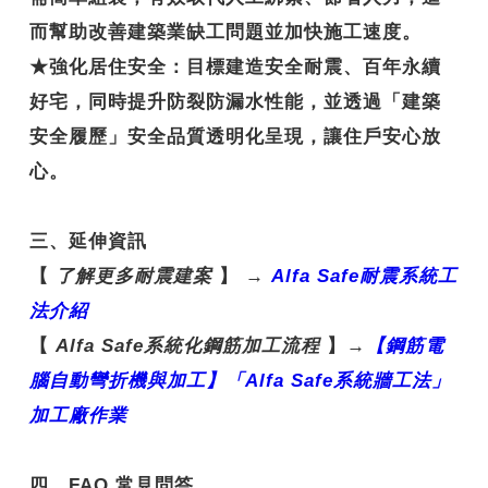
而幫助改善建築業缺工問題並加快施工速度。
★
強化居住安全
：目標建造安全耐震、百年永續
好宅，同時提升防裂防漏水性能，並透過「建築
安全履歷」安全品質透明化呈現，讓住戶安心放
心。
三、延伸資訊
【
了解更多耐震建案
】
→
Alfa Safe
耐震系統工
法介紹
【
Alfa Safe
系統化鋼筋加工流程
】
→
【鋼
筋電
腦自動彎折機與加工】「Alfa Safe
系統牆工法」
加工廠作業
四、FAQ 常見問答