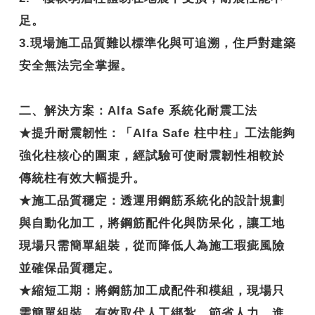
足。
3.現場施工品質難以標準化與可追溯，住戶對建築
安全無法完全掌握。
二、解決方案：Alfa Safe 系統化耐震工法
★
提升耐震韌性
：「Alfa Safe 柱中柱」工法能夠
強化柱核心的圍束，經試驗可使耐震韌性相較於
傳統柱有效大幅提升。
★
施工品質穩定
：透運用鋼筋系統化的設計規劃
與自動化加工，將鋼筋配件化與防呆化，讓工地
現場只需簡單組裝，從而降低人為施工瑕疵風險
並確保品質穩定。
★
縮短工期
：將鋼筋加工成配件和模組，現場只
需簡單組裝，有效取代人工綁紮、節省人力，進