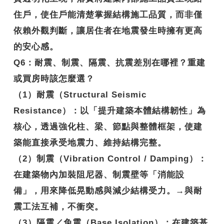
住戶，使住戶能清楚掌握結構施工品質，而非僅
依賴外觀判斷，讓居住者在地震發生時擁有更高
的安心感。
Q6
：耐震、制震、隔震、抗震差別在哪裡？重建
或買房時該怎麼選？
（1）耐震（Structural Seismic
Resistance）：以「提升建築本體結構韌性」為
核心，透過強化柱、梁、節點與整體框架，使建
築能直接承受地震力、維持結構完整。
（2）制震（Vibration Control / Damping）：
在建築物內加裝阻尼器、制震壁等「消能設
備」，用來降低晃動感與減少結構受力。→與耐
震工法互補，不衝突。
（3）隔震／免震（Base Isolation）：在建築基