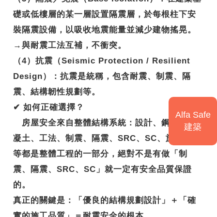
礎或低樓層的某一層設置隔震層，於每根柱下安
裝隔震設備，以吸收地震能量並減少建物搖晃。
→與耐震工法互補，不衝突。
（4）抗震（Seismic Protection / Resilient
Design）：抗震是統稱，包含耐震、制震、隔
震、結構韌性規劃等。
✔
如何正確選擇？
Alfa Safe
房屋安全來自整體結構系統：設計、鋼筋、混
建築
凝土、工法、制震、隔震、SRC、SC、施工技術
等都是整體工程的一部分，絕對不是有做「制
震、隔震、SRC、SC」就一定有安全品質保證
的。
真正的關鍵是：
「優良的結構規劃設計」＋「確
實的施工品質」＝耐震安全的根本。