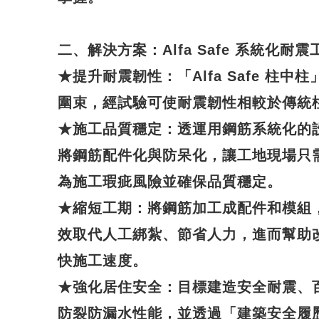
二、解決方案：Alfa Safe 系統化耐震
★
提升耐震韌性
：「Alfa Safe 柱
圍束，經試驗可使耐震韌性相較於傳統
★
施工品質穩定
：透運用鋼筋系統化的
將鋼筋配件化與防呆化，讓工地現場只
為施工瑕疵風險並確保品質穩定。
★
縮短工期
：將鋼筋加工成配件和模組
效取代人工綁紮、節省人力，進而幫助
快施工速度。
★
強化居住安全
：目標建造安全耐震、
防裂防漏水性能，並透過「建築安全履