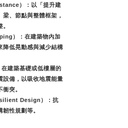
esistance）：以「提升建
、梁、節點與整體框架，
整。
Damping）：在建築物內加
來降低晃動感與減少結構
n）：在建築基礎或低樓層的
震設備，以吸收地震能量
不衝突。
silient Design）：抗
構韌性規劃等。