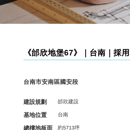
《邰欣地堡67》｜台南｜採用戴
台南市安南區國安段
建設規劃
邰欣建設
基地位置
台南
總樓地板面
約5713坪