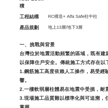
積
工程結構
RC構造+ Alfa Safe柱中柱
產品規劃
地上13層/地下3層
一、挑戰與背景
台灣位於地震活動頻繁的區域，既有建
以保障住戶安全。傳統施工方式存在以
1.鋼筋施工高度依賴人工操作，易受經
響。
2.一樓軟弱層柱體易在地震中受損，耐
3.現場施工品質難以標準化與可追溯，
掌握。