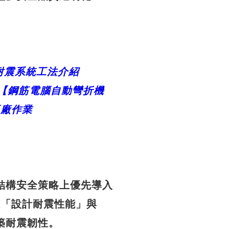
耐震系統工法介紹
【鋼
筋電腦自動彎折機
工廠作業
結構安全策略上優先導入
保「設計耐震性能」與
築耐震韌性。