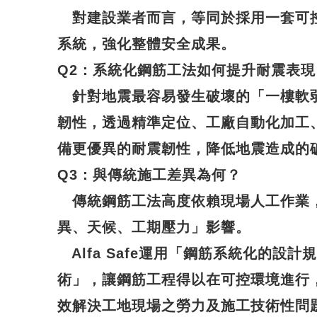
對建設業者而言，等同於採用一套可
系統，強化整體安全成果。
Q2
：系統化鋼筋工法如何提升耐震表現
針對地震最容易發生破壞的「一樓軟
韌性，透過精準定位、工廠自動化加工
備更優異的
耐震韌性
，降低地震造成的
Q3
：與傳統施工差異為何？
傳統鋼筋工法高度依賴現場人工作業
異、天候、工期壓力」影響。
Alfa Safe運用「鋼筋系統化的設
術」，讓鋼筋工程得以在可控環境進行
效解決工地現場之勞力及施工技術性問