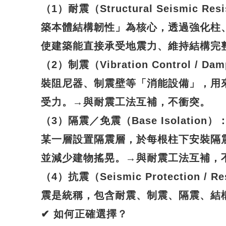
（1）耐震（Structural Seismic R
築本體結構韌性」為核心，透過強化柱
使建築能直接承受地震力、維持結構完
（2）制震（Vibration Control / 
裝阻尼器、制震壁等「消能設備」，用
受力。→與耐震工法互補，不衝突。
（3）隔震／免震（Base Isolatio
某一層設置隔震層，於每根柱下安裝隔
並減少建物搖晃。→與耐震工法互補，
（4）抗震（Seismic Protection / Re
震是統稱，包含耐震、制震、隔震、結
✔
如何正確選擇？