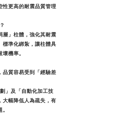
控性更高的耐震品質管理
？
弱層」柱體，強化其耐震
、標準化綁紮，讓柱體具
破壞機率。
，品質容易受到「經驗差
計規劃」及「自動化加工技
，大幅降低人為疏失，有
題。