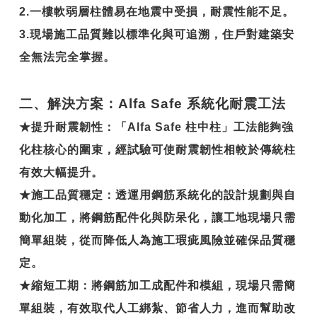
2.
一樓軟弱層柱體易在地震中受損，耐震性能不足。
3.
現場施工品質難以標準化與可追溯，住戶對建築安
全無法完全掌握。
二、解決方案：Alfa Safe 系統化耐震工法
★
提升耐震韌性
：「Alfa Safe 柱中柱」工法能夠強
化柱核心的圍束，經試驗可使耐震韌性相較於傳統柱
有效大幅提升。
★
施工品質穩定
：透運用鋼筋系統化的設計規劃與自
動化加工，將鋼筋配件化與防呆化，讓工地現場只需
簡單組裝，從而降低人為施工瑕疵風險並確保品質穩
定。
★
縮短工期
：將鋼筋加工成配件和模組，現場只需簡
單組裝，有效取代人工綁紮、節省人力，進而幫助改