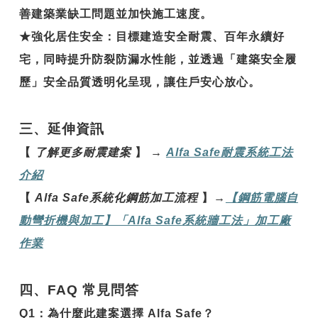
善建築業缺工問題並加快施工速度。
★
強化居住安全
：目標建造安全耐震、百年永續好
宅，同時提升防裂防漏水性能，並透過「建築安全履
歷」安全品質透明化呈現，讓住戶安心放心。
三、延伸資訊
【
了解更多耐震建案
】
→
Alfa Safe
耐震系統工法
介紹
【
Alfa Safe
系統化鋼筋加工流程
】
→
【鋼
筋電腦自
動彎折機與加工】「Alfa Safe
系統牆工法」加工廠
作業
四、FAQ 常見問答
Q1
：
為什麼此建案選擇 Alfa Safe？