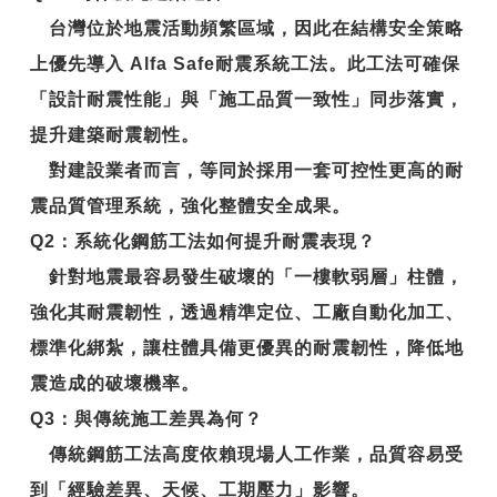
台灣位於地震活動頻繁區域，因此在結構安全策略
上優先導入
Alfa Safe耐震系統工法
。此工法可確保
「設計耐震性能」與「施工品質一致性」同步落實，
提升建築耐震韌性。
對建設業者而言，等同於採用一套可控性更高的耐
震品質管理系統，強化整體安全成果。
Q2
：系統化鋼筋工法如何提升耐震表現？
針對地震最容易發生破壞的「一樓軟弱層」柱體，
強化其耐震韌性，透過精準定位、工廠自動化加工、
標準化綁紮，讓柱體具備更優異的
耐震韌性
，降低地
震造成的破壞機率。
Q3
：與傳統施工差異為何？
傳統鋼筋工法高度依賴現場人工作業，品質容易受
到「經驗差異、天候、工期壓力」影響。