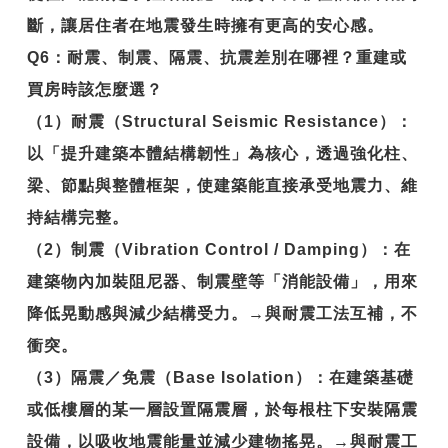
斷，讓居住者在地震發生時擁有更高的安心感。
Q6
：耐震、制震、隔震、抗震差別在哪裡？重建或
買房時該怎麼選？
（1）耐震（Structural Seismic Resistance）：
以「提升建築本體結構韌性」為核心，透過強化柱、
梁、節點與整體框架，使建築能直接承受地震力、維
持結構完整。
（2）制震（Vibration Control / Damping）：在
建築物內加裝阻尼器、制震壁等「消能設備」，用來
降低晃動感與減少結構受力。→與耐震工法互補，不
衝突。
（3）隔震／免震（Base Isolation）：在建築基礎
或低樓層的某一層設置隔震層，於每根柱下安裝隔震
設備，以吸收地震能量並減少建物搖晃。→與耐震工