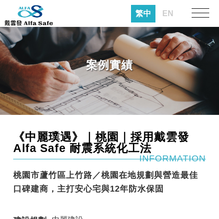
繁中
EN
案例實績
《中麗璞遇》｜桃園｜採用戴雲發
Alfa Safe 耐震系統化工法
INFORMATION
桃園市蘆竹區上竹路／桃園在地規劃與營造最佳
口碑建商，主打安心宅與12年防水保固