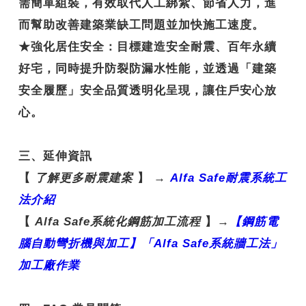
需簡單組裝，有效取代人工綁紮、節省人力，進
而幫助改善建築業缺工問題並加快施工速度。
★
強化居住安全
：目標建造安全耐震、百年永續
好宅，同時提升防裂防漏水性能，並透過「建築
安全履歷」安全品質透明化呈現，讓住戶安心放
心。
三、延伸資訊
【
了解更多耐震建案
】
→
Alfa Safe
耐震系統工
法介紹
【
Alfa Safe
系統化鋼筋加工流程
】
→
【鋼
筋電
腦自動彎折機與加工】「Alfa Safe
系統牆工法」
加工廠作業