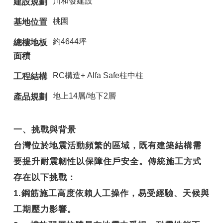
川和發建設
建設規劃
桃園
基地位置
約4644坪
總樓地板
面積
RC構造+ Alfa Safe柱中柱
工程結構
地上14層/地下2層
產品規劃
一、挑戰與背景
台灣位於地震活動頻繁的區域，既有建築結構需
要提升耐震韌性以保障住戶安全。傳統施工方式
存在以下挑戰：
1.鋼筋施工高度依賴人工操作，易受經驗、天候與
工期壓力影響。