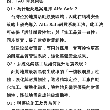
四、FAQ 常見問答
Q1
：
為什麼此建案選擇 Alfa Safe？
台灣位於地震活動頻繁區域，因此在結構安全
策略上優先導入
Alfa Safe耐震系統工法
。此工法
可確保「設計耐震性能」與「施工品質一致性」
同步落實，提升建築耐震韌性。
對建設業者而言，等同於採用一套可控性更高
的耐震品質管理系統，強化整體安全成果。
Q2
：系統化鋼筋工法如何提升耐震表現？
針對地震最容易發生破壞的「一樓軟弱層」柱
體，強化其耐震韌性，透過精準定位、工廠自動
化加工、標準化綁紮，讓柱體具備更優異的
耐震
韌性
，降低地震造成的破壞機率。
Q3
：與傳統施工差異為何？