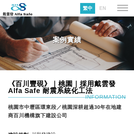
繁中
EN
案例實績
《百川豐硯》｜桃園｜採用戴雲發
Alfa Safe 耐震系統化工法
INFORMATION
桃園市中壢區環東段／桃園深耕超過30年在地建
商百川機構旗下建設公司