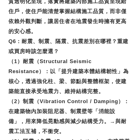
質透明化呈現，落實將建築內部施工品質呈現給
住戶，使住戶能清楚掌握結構施工品質，而非僅
依賴外觀判斷，讓居住者在地震發生時擁有更高
的安心感。
Q6
：耐震、制震、隔震、抗震差別在哪裡？重建
或買房時該怎麼選？
（1）耐震（Structural Seismic
Resistance）：以「提升建築本體結構韌性」為
核心，透過強化柱、梁、節點與整體框架，使建
築能直接承受地震力、維持結構完整。
（2）制震（Vibration Control / Damping）：
在建築物內加裝阻尼器、制震壁等「消能設
備」，用來降低晃動感與減少結構受力。→與耐
震工法互補，不衝突。