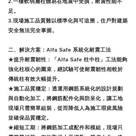
2.一樓軟弱層柱體易在地震中受損，耐震性能不
足。
3.現場施工品質難以標準化與可追溯，住戶對建築
安全無法完全掌握。
二、解決方案：Alfa Safe 系統化耐震工法
★
提升耐震韌性
：「Alfa Safe 柱中柱」工法能夠
強化柱核心的圍束，經試驗可使耐震韌性相較於
傳統柱有效大幅提升。
★
施工品質穩定
：透運用鋼筋系統化的設計規劃
與自動化加工，將鋼筋配件化與防呆化，讓工地
現場只需簡單組裝，從而降低人為施工瑕疵風險
並確保品質穩定。
★
縮短工期
：將鋼筋加工成配件和模組，現場只