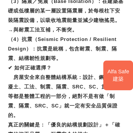
（3）隔震／免震（Base Isolation）：在建築基
礎或低樓層的某一層設置隔震層，於每根柱下安
裝隔震設備，以吸收地震能量並減少建物搖晃。
→與耐震工法互補，不衝突。
（4）抗震（Seismic Protection / Resilient
Design）：抗震是統稱，包含耐震、制震、隔
震、結構韌性規劃等。
✔
如何正確選擇？
Alfa Safe
房屋安全來自整體結構系統：設計、鋼筋、混
建築
凝土、工法、制震、隔震、SRC、SC、施工技術
等都是整體工程的一部分，絕對不是有做「制
震、隔震、SRC、SC」就一定有安全品質保證
的。
真正的關鍵是：
「優良的結構規劃設計」＋「確