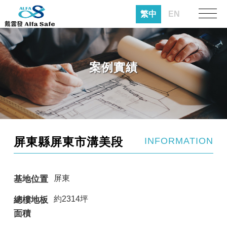
繁中
EN
案例實績
屏東縣屏東市溝美段
INFORMATION
屏東
基地位置
約2314坪
總樓地板
面積