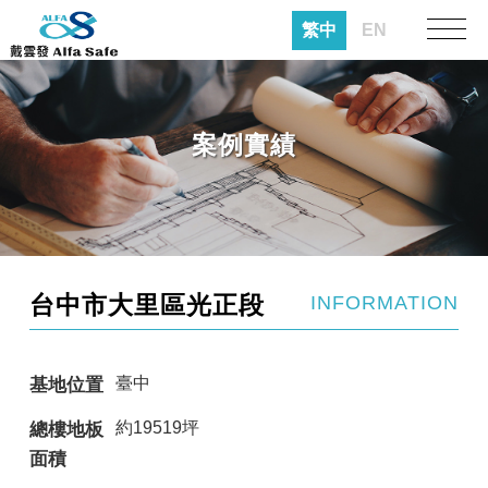
繁中
EN
案例實績
台中市大里區光正段
INFORMATION
臺中
基地位置
約19519坪
總樓地板
面積