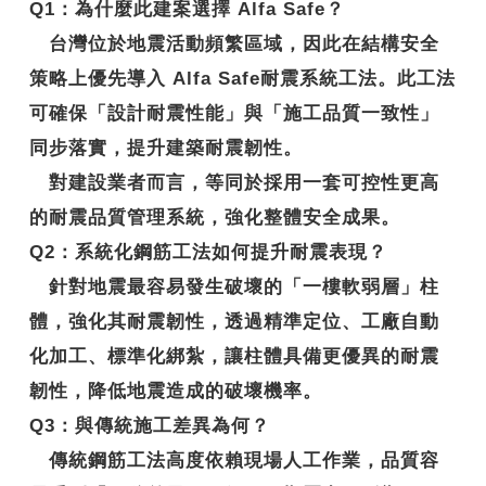
Q1
：
為什麼此建案選擇 Alfa Safe？
台灣位於地震活動頻繁區域，因此在結構安全
策略上優先導入
Alfa Safe耐震系統工法
。此工法
可確保「設計耐震性能」與「施工品質一致性」
同步落實，提升建築耐震韌性。
對建設業者而言，等同於採用一套可控性更高
的耐震品質管理系統，強化整體安全成果。
Q2
：系統化鋼筋工法如何提升耐震表現？
針對地震最容易發生破壞的「一樓軟弱層」柱
體，強化其耐震韌性，透過精準定位、工廠自動
化加工、標準化綁紮，讓柱體具備更優異的
耐震
韌性
，降低地震造成的破壞機率。
Q3
：與傳統施工差異為何？
傳統鋼筋工法高度依賴現場人工作業，品質容