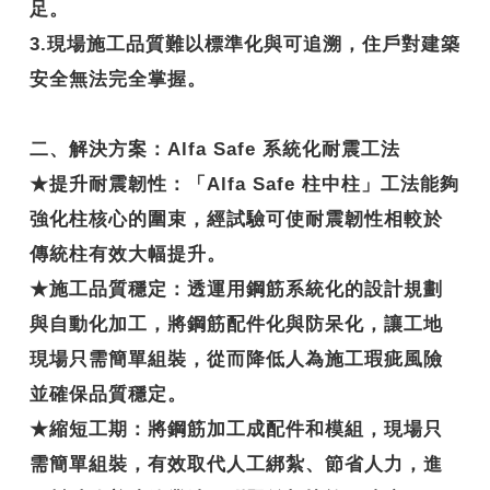
足。
3.現場施工品質難以標準化與可追溯，住戶對建築
安全無法完全掌握。
二、解決方案：Alfa Safe 系統化耐震工法
★
提升耐震韌性
：「Alfa Safe 柱中柱」工法能夠
強化柱核心的圍束，經試驗可使耐震韌性相較於
傳統柱有效大幅提升。
★
施工品質穩定
：透運用鋼筋系統化的設計規劃
與自動化加工，將鋼筋配件化與防呆化，讓工地
現場只需簡單組裝，從而降低人為施工瑕疵風險
並確保品質穩定。
★
縮短工期
：將鋼筋加工成配件和模組，現場只
需簡單組裝，有效取代人工綁紮、節省人力，進