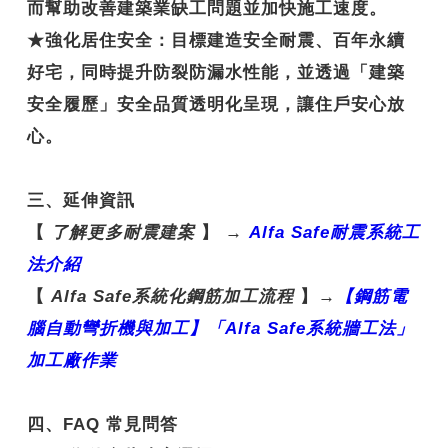
而幫助改善建築業缺工問題並加快施工速度。
★
強化居住安全
：目標建造安全耐震、百年永續
好宅，同時提升防裂防漏水性能，並透過「建築
安全履歷」安全品質透明化呈現，讓住戶安心放
心。
三、延伸資訊
【
了解更多耐震建案
】
→
Alfa Safe
耐震系統工
法介紹
【
Alfa Safe
系統化鋼筋加工流程
】
→
【鋼
筋電
腦自動彎折機與加工】「Alfa Safe
系統牆工法」
加工廠作業
四、FAQ 常見問答