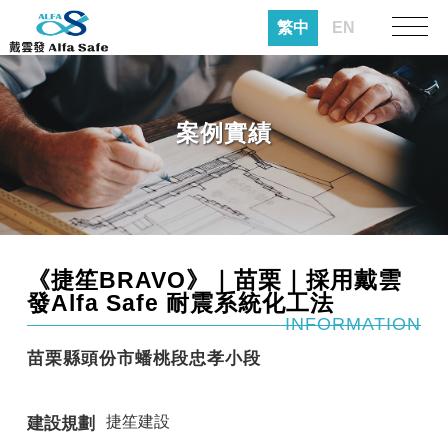
繁中
EN
案例實績
《捷笙BRAVO》｜苗栗｜採用戴雲
發Alfa Safe 耐震系統化工法
INFORMATION
苗栗縣頭份市蟠桃段忠孝小段
捷笙建設
建設規劃