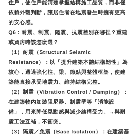
住戶，使住戶能清楚掌握結構施工品質，而非僅
依賴外觀判斷，讓居住者在地震發生時擁有更高
的安心感。
Q6
：耐震、制震、隔震、抗震差別在哪裡？重建
或買房時該怎麼選？
（1）耐震（Structural Seismic
Resistance）：以「提升建築本體結構韌性」為
核心，透過強化柱、梁、節點與整體框架，使建
築能直接承受地震力、維持結構完整。
（2）制震（Vibration Control / Damping）：
在建築物內加裝阻尼器、制震壁等「消能設
備」，用來降低晃動感與減少結構受力。→與耐
震工法互補，不衝突。
（3）隔震／免震（Base Isolation）：在建築基