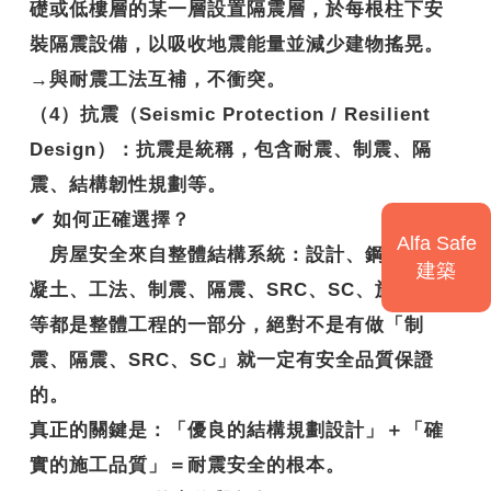
礎或低樓層的某一層設置隔震層，於每根柱下安
裝隔震設備，以吸收地震能量並減少建物搖晃。
→與耐震工法互補，不衝突。
（4）抗震（Seismic Protection / Resilient
Design）：抗震是統稱，包含耐震、制震、隔
震、結構韌性規劃等。
✔
如何正確選擇？
Alfa Safe
房屋安全來自整體結構系統：設計、鋼筋、混
建築
凝土、工法、制震、隔震、SRC、SC、施工技術
等都是整體工程的一部分，絕對不是有做「制
震、隔震、SRC、SC」就一定有安全品質保證
的。
真正的關鍵是：
「優良的結構規劃設計」＋「確
實的施工品質」＝耐震安全的根本。