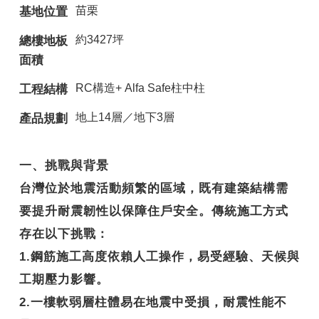
苗栗
基地位置
約3427坪
總樓地板
面積
RC構造+ Alfa Safe柱中柱
工程結構
地上14層／地下3層
產品規劃
一、挑戰與背景
台灣位於地震活動頻繁的區域，既有建築結構需
要提升耐震韌性以保障住戶安全。傳統施工方式
存在以下挑戰：
1.鋼筋施工高度依賴人工操作，易受經驗、天候與
工期壓力影響。
2.一樓軟弱層柱體易在地震中受損，耐震性能不