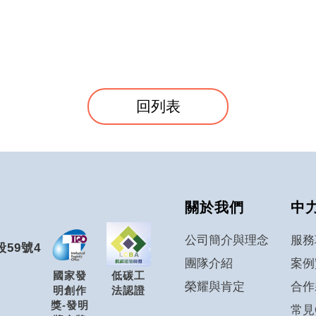
回列表
關於我們
中
公司簡介與理念
服務
59號4
團隊介紹
案例
國家發
低碳工
榮耀與肯定
合作
明創作
法認證
獎-發明
常見