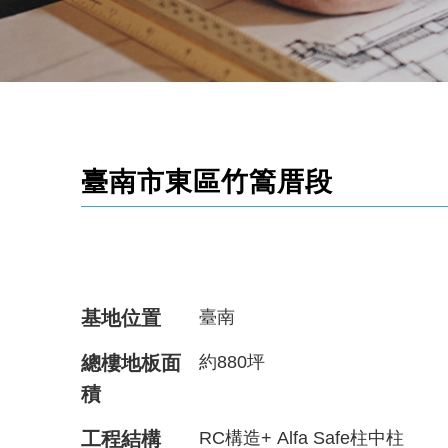
臺南市東區竹篙厝段
基地位置
臺南
總樓地板面
約880坪
積
工程結構
RC構造+ Alfa Safe柱中柱