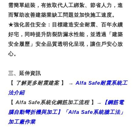
需簡單組裝，有效取代人工綁紮、節省人力，進
而幫助改善建築業缺工問題並加快施工速度。
★
強化居住安全
：目標建造安全耐震、百年永續
好宅，同時提升防裂防漏水性能，並透過「建築
安全履歷」安全品質透明化呈現，讓住戶安心放
心。
三、延伸資訊
【
了解更多耐震建案
】
→
Alfa Safe
耐震系統工
法介紹
【
Alfa Safe
系統化鋼筋加工流程
】
→
【鋼
筋電
腦自動彎折機與加工】「Alfa Safe
系統牆工法」
加工廠作業