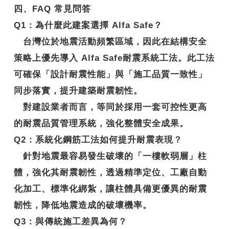
四、FAQ 常見問答
Q1
：
為什麼此建案選擇 Alfa Safe？
台灣位於地震活動頻繁區域，因此在結構安全
策略上優先導入
Alfa Safe耐震系統工法
。此工法
可確保「設計耐震性能」與「施工品質一致性」
同步落實，提升建築耐震韌性。
對建設業者而言，等同於採用一套可控性更高
的耐震品質管理系統，強化整體安全成果。
Q2
：系統化鋼筋工法如何提升耐震表現？
針對地震最容易發生破壞的「一樓軟弱層」柱
體，強化其耐震韌性，透過精準定位、工廠自動
化加工、標準化綁紮，讓柱體具備更優異的
耐震
韌性
，降低地震造成的破壞機率。
Q3
：與傳統施工差異為何？