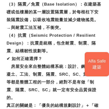
（3）隔震／免震（Base Isolation）：在建築基
礎或低樓層的某一層設置隔震層，於每根柱下安
裝隔震設備，以吸收地震能量並減少建物搖晃。
→與耐震工法互補，不衝突。
（4）抗震（Seismic Protection / Resilient
Design）：抗震是統稱，包含耐震、制震、隔
震、結構韌性規劃等。
✔
如何正確選擇？
Alfa Safe
房屋安全來自整體結構系統：設計、鋼筋、混
建築
凝土、工法、制震、隔震、SRC、SC、施工技術
等都是整體工程的一部分，絕對不是有做「制
震、隔震、SRC、SC」就一定有安全品質保證
的。
真正的關鍵是：
「優良的結構規劃設計」＋「確