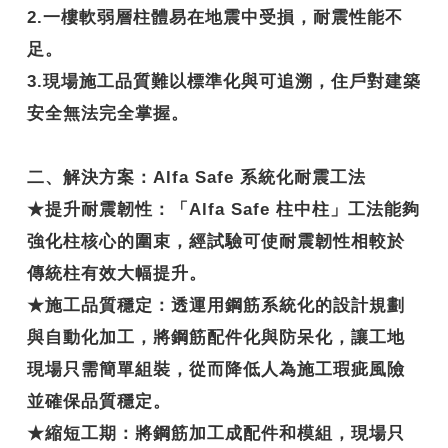
2.一樓軟弱層柱體易在地震中受損，耐震性能不
足。
3.現場施工品質難以標準化與可追溯，住戶對建築
安全無法完全掌握。
二、解決方案：Alfa Safe 系統化耐震工法
★
提升耐震韌性
：「Alfa Safe 柱中柱」工法能夠
強化柱核心的圍束，經試驗可使耐震韌性相較於
傳統柱有效大幅提升。
★
施工品質穩定
：透運用鋼筋系統化的設計規劃
與自動化加工，將鋼筋配件化與防呆化，讓工地
現場只需簡單組裝，從而降低人為施工瑕疵風險
並確保品質穩定。
★
縮短工期
：將鋼筋加工成配件和模組，現場只