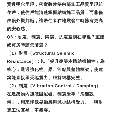
質透明化呈現，落實將建築內部施工品質呈現給
住戶，使住戶能清楚掌握結構施工品質，而非僅
依賴外觀判斷，讓居住者在地震發生時擁有更高
的安心感。
Q6
：耐震、制震、隔震、抗震差別在哪裡？重建
或買房時該怎麼選？
（1）耐震（Structural Seismic
Resistance）：以「提升建築本體結構韌性」為
核心，透過強化柱、梁、節點與整體框架，使建
築能直接承受地震力、維持結構完整。
（2）制震（Vibration Control / Damping）：
在建築物內加裝阻尼器、制震壁等「消能設
備」，用來降低晃動感與減少結構受力。→與耐
震工法互補，不衝突。