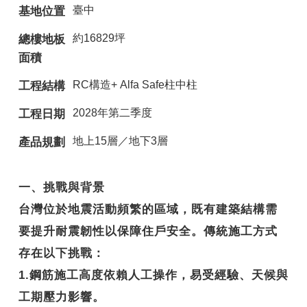
臺中
基地位置
約16829坪
總樓地板
面積
RC構造+ Alfa Safe柱中柱
工程結構
2028年第二季度
工程日期
地上15層／地下3層
產品規劃
一、挑戰與背景
台灣位於地震活動頻繁的區域，既有建築結構需
要提升耐震韌性以保障住戶安全。傳統施工方式
存在以下挑戰：
1.鋼筋施工高度依賴人工操作，易受經驗、天候與
工期壓力影響。