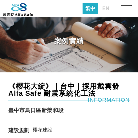
繁中
EN
案例實績
《櫻花大綻》｜台中｜採用戴雲發
Alfa Safe 耐震系統化工法
INFORMATION
臺中市烏日區新榮和段
櫻花建設
建設規劃