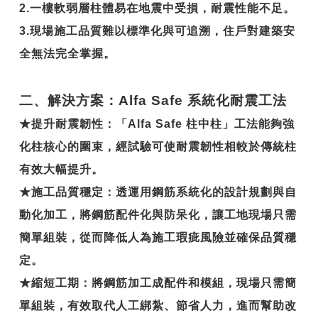
2.
一樓軟弱層柱體易在地震中受損，耐震性能不足。
3.
現場施工品質難以標準化與可追溯，住戶對建築安
全無法完全掌握。
二、解決方案：Alfa Safe 系統化耐震工法
★
提升耐震韌性
：「Alfa Safe 柱中柱」工法能夠強
化柱核心的圍束，經試驗可使耐震韌性相較於傳統柱
有效大幅提升。
★
施工品質穩定
：透運用鋼筋系統化的設計規劃與自
動化加工，將鋼筋配件化與防呆化，讓工地現場只需
簡單組裝，從而降低人為施工瑕疵風險並確保品質穩
定。
★
縮短工期
：將鋼筋加工成配件和模組，現場只需簡
單組裝，有效取代人工綁紮、節省人力，進而幫助改