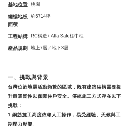
桃園
基地位置
約6714坪
總樓地板
面積
RC構造+ Alfa Safe柱中柱
工程結構
地上7層／地下3層
產品規劃
一、挑戰與背景
台灣位於地震活動頻繁的區域，既有建築結構需要提
升耐震韌性以保障住戶安全。傳統施工方式存在以下
挑戰：
1.
鋼筋施工高度依賴人工操作，易受經驗、天候與工
期壓力影響。