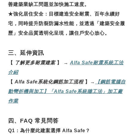
善建築業缺工問題並加快施工速度。
★
強化居住安全
：目標建造安全耐震、百年永續好
宅，同時提升防裂防漏水性能，並透過「建築安全履
歷」安全品質透明化呈現，讓住戶安心放心。
三、延伸資訊
【
了解更多耐震建案
】
→
Alfa Safe
耐震系統工法
介紹
【
Alfa Safe
系統化鋼筋加工流程
】
→
【鋼
筋電腦自
動彎折機與加工】「Alfa Safe
系統牆工法」加工廠
作業
四、FAQ 常見問答
Q1
：
為什麼此建案選擇 Alfa Safe？