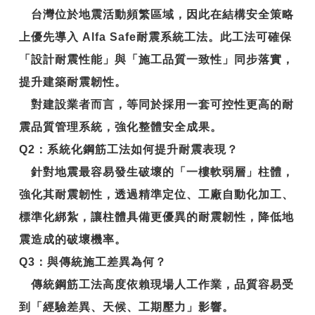
台灣位於地震活動頻繁區域，因此在結構安全策略
上優先導入
Alfa Safe耐震系統工法
。此工法可確保
「設計耐震性能」與「施工品質一致性」同步落實，
提升建築耐震韌性。
對建設業者而言，等同於採用一套可控性更高的耐
震品質管理系統，強化整體安全成果。
Q2
：系統化鋼筋工法如何提升耐震表現？
針對地震最容易發生破壞的「一樓軟弱層」柱體，
強化其耐震韌性，透過精準定位、工廠自動化加工、
標準化綁紮，讓柱體具備更優異的
耐震韌性
，降低地
震造成的破壞機率。
Q3
：與傳統施工差異為何？
傳統鋼筋工法高度依賴現場人工作業，品質容易受
到「經驗差異、天候、工期壓力」影響。