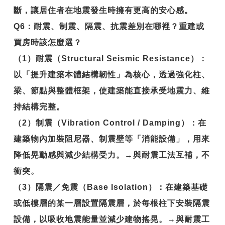
斷，讓居住者在地震發生時擁有更高的安心感。
Q6
：耐震、制震、隔震、抗震差別在哪裡？重建或
買房時該怎麼選？
（1）耐震（Structural Seismic Resistance）：
以「提升建築本體結構韌性」為核心，透過強化柱、
梁、節點與整體框架，使建築能直接承受地震力、維
持結構完整。
（2）制震（Vibration Control / Damping）：在
建築物內加裝阻尼器、制震壁等「消能設備」，用來
降低晃動感與減少結構受力。→與耐震工法互補，不
衝突。
（3）隔震／免震（Base Isolation）：在建築基礎
或低樓層的某一層設置隔震層，於每根柱下安裝隔震
設備，以吸收地震能量並減少建物搖晃。→與耐震工