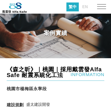
繁中
EN
案例實績
《森之昕》｜桃園｜採用戴雲發Alfa
Safe 耐震系統化工法
INFORMATION
桃園市楊梅區永寧段
盛太建設開發
建設規劃