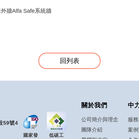
外牆Alfa Safe系統牆
回列表
關於我們
中
公司簡介與理念
服務
59號4
團隊介紹
案例
國家發
低碳工