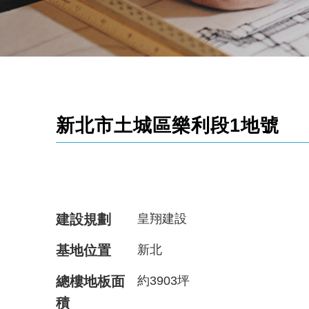
新北市土城區樂利段1地號
建設規劃
皇翔建設
基地位置
新北
總樓地板面
約3903坪
積