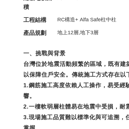
積
工程結構
RC構造+ Alfa Safe柱中柱
產品規劃
地上12層,地下3層
一、挑戰與背景
台灣位於地震活動頻繁的區域，既有建
以保障住戶安全。傳統施工方式存在以
1.鋼筋施工高度依賴人工操作，易受經
響。
2.一樓軟弱層柱體易在地震中受損，耐
3.現場施工品質難以標準化與可追溯，
掌握。