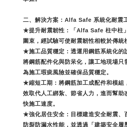
二、解決方案：Alfa Safe 系統化耐震
★
提升耐震韌性
：「Alfa Safe 柱
圍束，經試驗可使耐震韌性相較於傳統
★
施工品質穩定
：透運用鋼筋系統化的
將鋼筋配件化與防呆化，讓工地現場只
為施工瑕疵風險並確保品質穩定。
★
縮短工期
：將鋼筋加工成配件和模組
效取代人工綁紮、節省人力，進而幫助
快施工速度。
★
強化居住安全
：目標建造安全耐震、
防裂防漏水性能，並透過「建築安全履