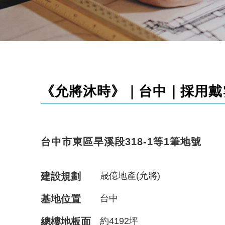
《允將沐時》｜台中｜採用戴雲發
台中市東區旱溪段318-1等1筆地號
建設規劃
晟億地產(允將)
基地位置
台中
總樓地板面
約4192坪