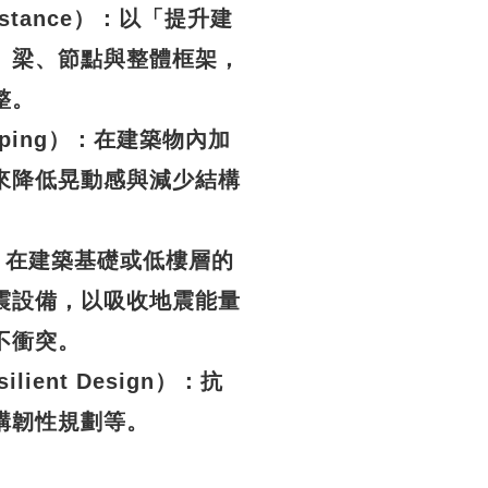
esistance）：以「提升建
、梁、節點與整體框架，
整。
Damping）：在建築物內加
來降低晃動感與減少結構
n）：在建築基礎或低樓層的
震設備，以吸收地震能量
不衝突。
silient Design）：抗
構韌性規劃等。