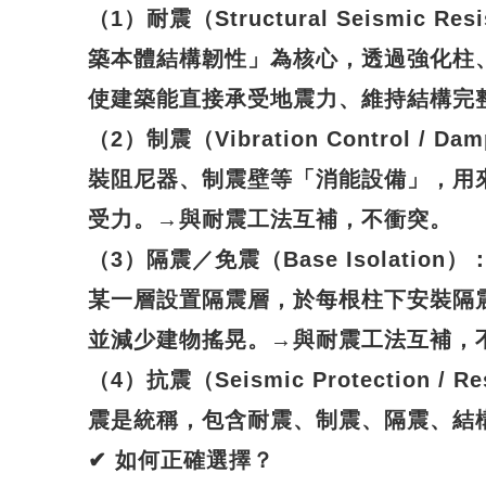
（1）耐震（Structural Seismic R
築本體結構韌性」為核心，透過強化柱
使建築能直接承受地震力、維持結構完
（2）制震（Vibration Control / 
裝阻尼器、制震壁等「消能設備」，用
受力。→與耐震工法互補，不衝突。
（3）隔震／免震（Base Isolatio
某一層設置隔震層，於每根柱下安裝隔
並減少建物搖晃。→與耐震工法互補，
（4）抗震（Seismic Protection / Re
震是統稱，包含耐震、制震、隔震、結
✔
如何正確選擇？