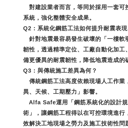
對建設業者而言，等同於採用一套可
系統，強化整體安全成果。
Q2
：系統化鋼筋工法如何提升耐震表現
針對地震最容易發生破壞的「一樓軟
韌性，透過精準定位、工廠自動化加工
備更優異的
耐震韌性
，降低地震造成的
Q3
：與傳統施工差異為何？
傳統鋼筋工法高度依賴現場人工作業
異、天候、工期壓力」影響。
Alfa Safe運用「鋼筋系統化的設
術」，讓鋼筋工程得以在可控環境進行
效解決工地現場之勞力及施工技術性問