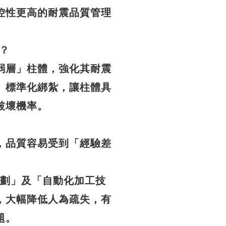
控性更高的耐震品質管理
？
弱層」柱體，強化其耐震
、標準化綁紮，讓柱體具
破壞機率。
，品質容易受到「經驗差
計規劃」及「自動化加工技
，大幅降低人為疏失，有
題。