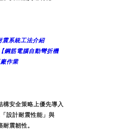
耐震系統工法介紹
【鋼
筋電腦自動彎折機
工廠作業
結構安全策略上優先導入
保「設計耐震性能」與
築耐震韌性。