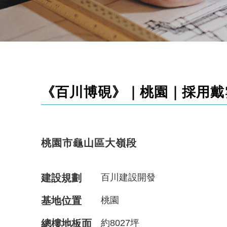
《百川博硯》｜桃園｜採用戴雲發
桃園市龜山區大嶺段
建設規劃
百川建設開發
基地位置
桃園
總樓地板面
約8027坪