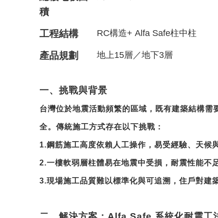
積
工程結構
RC構造+ Alfa Safe柱中柱
產品規劃
地上15層／地下3層
一、挑戰與背景
台灣位於地震活動頻繁的區域，既有建築結構需
全。傳統施工方式存在以下挑戰：
1.
鋼筋施工高度依賴人工操作，易受經驗、天候
2.
一樓軟弱層柱體易在地震中受損，耐震性能不
3.
現場施工品質難以標準化與可追溯，住戶對建
二、解決方案：Alfa Safe 系統化耐震工