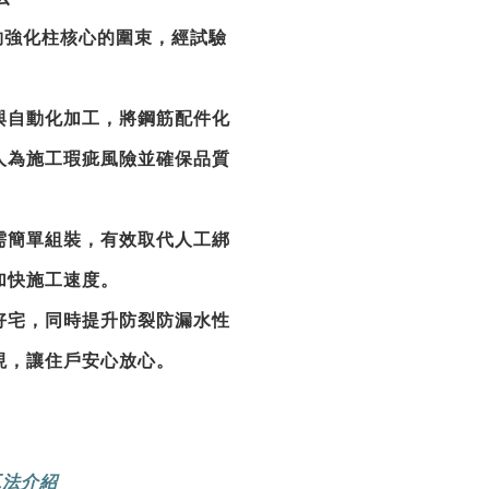
法能夠強化柱核心的圍束，經試驗
與自動化加工，將鋼筋配件化
人為施工瑕疵風險並確保品質
需簡單組裝，有效取代人工綁
加快施工速度。
好宅，同時提升防裂防漏水性
現，讓住戶安心放心。
工法介紹