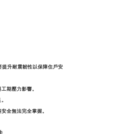
要提升耐震韌性以保障住戶安
與工期壓力影響。
足。
築安全無法完全掌握。
法