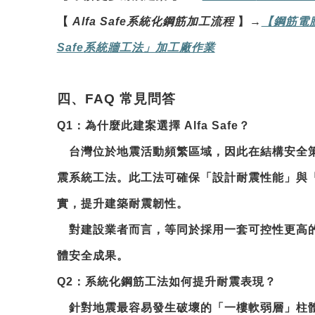
【
Alfa Safe
系統化鋼筋加工流程
】
→
【鋼
筋電
Safe
系統牆工法」加工廠作業
四、FAQ 常見問答
Q1
：
為什麼此建案選擇 Alfa Safe？
台灣位於地震活動頻繁區域，因此在結構安全
震系統工法
。此工法可確保「設計耐震性能」與
實，提升建築耐震韌性。
對建設業者而言，等同於採用一套可控性更高
體安全成果。
Q2
：系統化鋼筋工法如何提升耐震表現？
針對地震最容易發生破壞的「一樓軟弱層」柱