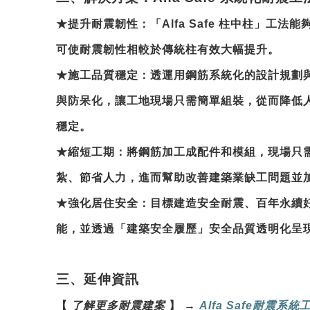
★
提升耐震韌性
：「Alfa Safe 柱中柱」工
可使耐震韌性相較於傳統柱有效大幅提升。
★
施工品質穩定
：透運用鋼筋系統化的設計規劃
與防呆化，讓工地現場只需簡單組裝，從而降低
穩定。
★
縮短工期
：將鋼筋加工成配件和模組，現場只
紮、節省人力，進而幫助改善建築業缺工問題並
★
強化居住安全
：目標建造安全耐震、百年永續
能，並透過「建築安全履歷」安全品質透明化呈
三、延伸資訊
【
了解更多耐震建案
】
→
Alfa Safe
耐震系統