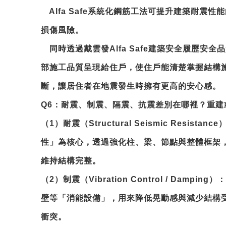
Alfa Safe系統化鋼筋工法可提升建築耐震
損傷風險。
同時透過戴雲發Alfa Safe建築安全履歷安
部施工品質呈現給住戶，使住戶能清楚掌握結構
斷，讓居住者在地震發生時擁有更高的安心感。
Q6
：耐震、制震、隔震、抗震差別在哪裡？重建
（1）耐震（Structural Seismic Resis
性」為核心，透過強化柱、梁、節點與整體框架
維持結構完整。
（2）制震（Vibration Control / Dam
壁等「消能設備」，用來降低晃動感與減少結構
衝突。