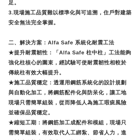
足。
3.現場施工品質難以標準化與可追溯，住戶對建築
安全無法完全掌握。
二、解決方案：Alfa Safe 系統化耐震工法
★
提升耐震韌性
：「Alfa Safe 柱中柱」工法能夠
強化柱核心的圍束，經試驗可使耐震韌性相較於
傳統柱有效大幅提升。
★
施工品質穩定
：透運用鋼筋系統化的設計規劃
與自動化加工，將鋼筋配件化與防呆化，讓工地
現場只需簡單組裝，從而降低人為施工瑕疵風險
並確保品質穩定。
★
縮短工期
：將鋼筋加工成配件和模組，現場只
需簡單組裝，有效取代人工綁紮、節省人力，進