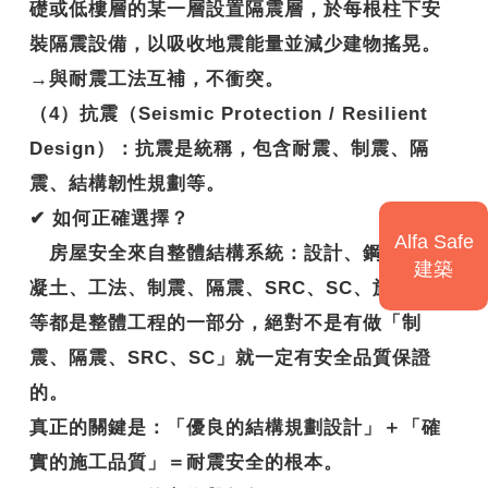
礎或低樓層的某一層設置隔震層，於每根柱下安
裝隔震設備，以吸收地震能量並減少建物搖晃。
→與耐震工法互補，不衝突。
（4）抗震（Seismic Protection / Resilient
Design）：抗震是統稱，包含耐震、制震、隔
震、結構韌性規劃等。
✔
如何正確選擇？
Alfa Safe
房屋安全來自整體結構系統：設計、鋼筋、混
建築
凝土、工法、制震、隔震、SRC、SC、施工技術
等都是整體工程的一部分，絕對不是有做「制
震、隔震、SRC、SC」就一定有安全品質保證
的。
真正的關鍵是：
「優良的結構規劃設計」＋「確
實的施工品質」＝耐震安全的根本。