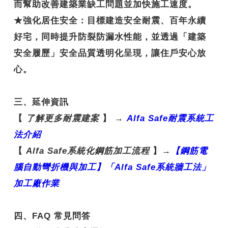
而幫助改善建築業缺工問題並加快施工速度。
★
強化居住安全
：目標建造安全耐震、百年永續
好宅，同時提升防裂防漏水性能，並透過「建築
安全履歷」安全品質透明化呈現，讓住戶安心放
心。
三、延伸資訊
【
了解更多耐震建案
】
→
Alfa Safe
耐震系統工
法介紹
【
Alfa Safe
系統化鋼筋加工流程
】
→
【鋼
筋電
腦自動彎折機與加工】「Alfa Safe
系統牆工法」
加工廠作業
四、FAQ 常見問答