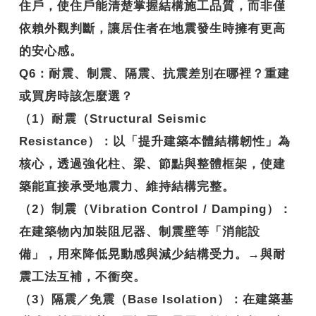
住戶，使住戶能清楚掌握結構施工品質，而非僅
依賴外觀判斷，讓居住者在地震發生時擁有更高
的安心感。
Q6
：耐震、制震、隔震、抗震差別在哪裡？重建
或買房時該怎麼選？
（1）耐震（Structural Seismic
Resistance）：以「提升建築本體結構韌性」為
核心，透過強化柱、梁、節點與整體框架，使建
築能直接承受地震力、維持結構完整。
（2）制震（Vibration Control / Damping）：
在建築物內加裝阻尼器、制震壁等「消能設
備」，用來降低晃動感與減少結構受力。→與耐
震工法互補，不衝突。
（3）隔震／免震（Base Isolation）：在建築基