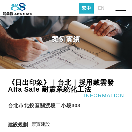
繁中
EN
案例實績
《日出印象》｜台北｜採用戴雲發
Alfa Safe 耐震系統化工法
INFORMATION
台北市北投區關渡段二小段303
康寶建設
建設規劃