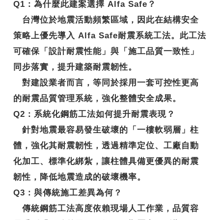
Q1
：
為什麼此建案選擇 Alfa Safe？
台灣位於地震活動頻繁區域，因此在結構安全
策略上優先導入
Alfa Safe耐震系統工法
。此工法
可確保「設計耐震性能」與「施工品質一致性」
同步落實，提升建築耐震韌性。
對建設業者而言，等同於採用一套可控性更高
的耐震品質管理系統，強化整體安全成果。
Q2
：系統化鋼筋工法如何提升耐震表現？
針對地震最容易發生破壞的「一樓軟弱層」柱
體，強化其耐震韌性，透過精準定位、工廠自動
化加工、標準化綁紮，讓柱體具備更優異的
耐震
韌性
，降低地震造成的破壞機率。
Q3
：與傳統施工差異為何？
傳統鋼筋工法高度依賴現場人工作業，品質容