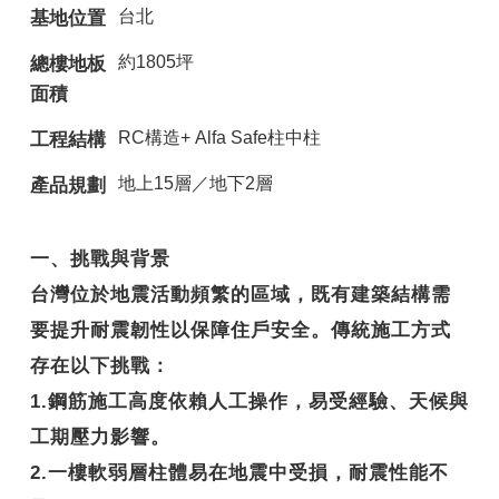
台北
基地位置
約1805坪
總樓地板
面積
RC構造+ Alfa Safe柱中柱
工程結構
地上15層／地下2層
產品規劃
一、挑戰與背景
台灣位於地震活動頻繁的區域，既有建築結構需
要提升耐震韌性以保障住戶安全。傳統施工方式
存在以下挑戰：
1.鋼筋施工高度依賴人工操作，易受經驗、天候與
工期壓力影響。
2.一樓軟弱層柱體易在地震中受損，耐震性能不