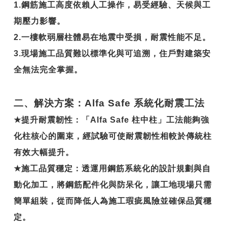
1.鋼筋施工高度依賴人工操作，易受經驗、天候與工
期壓力影響。
2.一樓軟弱層柱體易在地震中受損，耐震性能不足。
3.現場施工品質難以標準化與可追溯，住戶對建築安
全無法完全掌握。
二、解決方案：Alfa Safe 系統化耐震工法
★
提升耐震韌性
：「Alfa Safe 柱中柱」工法能夠強
化柱核心的圍束，經試驗可使耐震韌性相較於傳統柱
有效大幅提升。
★
施工品質穩定
：透運用鋼筋系統化的設計規劃與自
動化加工，將鋼筋配件化與防呆化，讓工地現場只需
簡單組裝，從而降低人為施工瑕疵風險並確保品質穩
定。