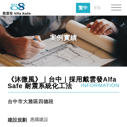
繁中
EN
案例實績
《沐微風》｜台中｜採用戴雲發Alfa
Safe 耐震系統化工法
INFORMATION
台中市大雅區四德段
惠國建設
建設規劃