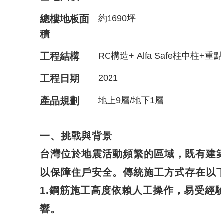
總樓地板面
約1690坪
積
工程結構
RC構造+ Alfa Safe柱中柱+重點
工程日期
2021
產品規劃
地上9層/地下1層
一、挑戰與背景
台灣位於地震活動頻繁的區域，既有建
以保障住戶安全。傳統施工方式存在以
1.鋼筋施工高度依賴人工操作，易受經
響。