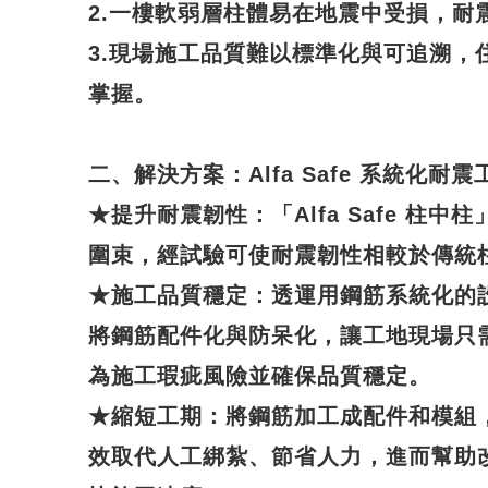
2.一樓軟弱層柱體易在地震中受損，耐
3.現場施工品質難以標準化與可追溯，
掌握。
二、解決方案：Alfa Safe 系統化耐震
★
提升耐震韌性
：「Alfa Safe 柱
圍束，經試驗可使耐震韌性相較於傳統
★
施工品質穩定
：透運用鋼筋系統化的
將鋼筋配件化與防呆化，讓工地現場只
為施工瑕疵風險並確保品質穩定。
★
縮短工期
：將鋼筋加工成配件和模組
效取代人工綁紮、節省人力，進而幫助