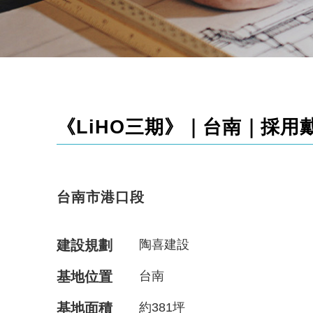
《LiHO三期》｜台南｜採用戴雲
台南市港口段
建設規劃
陶喜建設
基地位置
台南
基地面積
約381坪