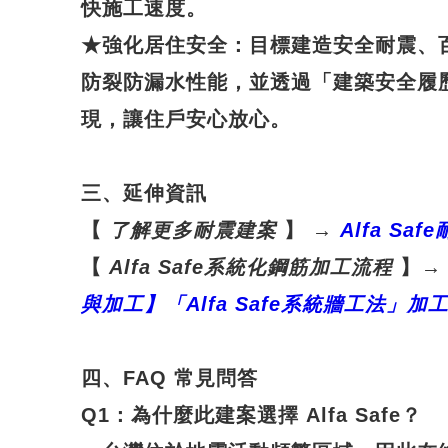
快施工速度。
★
強化居住安全
：目標建造安全耐震、
防裂防漏水性能，並透過「建築安全履
現，讓住戶安心放心。
三、延伸資訊
【
了解更多耐震建案
】
→
Alfa Safe
【
Alfa Safe
系統化鋼筋加工流程
】
→
與加工】「Alfa Safe
系統牆工法」加
四、FAQ 常見問答
Q1
：
為什麼此建案選擇 Alfa Safe？