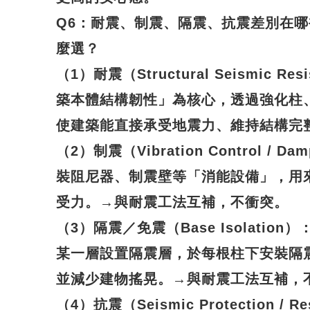
Q6
：耐震、制震、隔震、抗震差別在哪
麼選？
（1）耐震（Structural Seismic R
築本體結構韌性」為核心，透過強化柱
使建築能直接承受地震力、維持結構完
（2）制震（Vibration Control / 
裝阻尼器、制震壁等「消能設備」，用
受力。→與耐震工法互補，不衝突。
（3）隔震／免震（Base Isolatio
某一層設置隔震層，於每根柱下安裝隔
並減少建物搖晃。→與耐震工法互補，
（4）抗震（Seismic Protection / Re