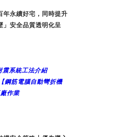
百年永續好宅，同時提升
歷」安全品質透明化呈
耐震系統工法介紹
【鋼
筋電腦自動彎折機
工廠作業