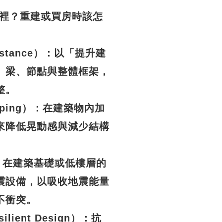
裡？重建或買房時該怎
esistance）：以「提升建
、梁、節點與整體框架，
整。
Damping）：在建築物內加
來降低晃動感與減少結構
n）：在建築基礎或低樓層的
震設備，以吸收地震能量
不衝突。
silient Design）：抗