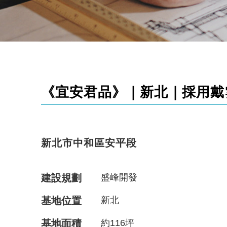
《宜安君品》｜新北｜採用戴雲發
新北市中和區安平段
建設規劃
盛峰開發
基地位置
新北
基地面積
約116坪