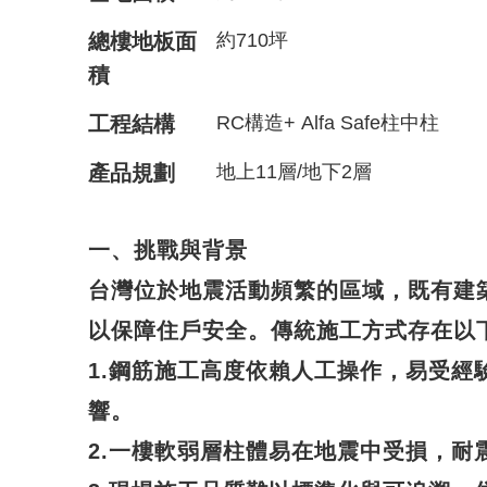
總樓地板面
約710坪
積
工程結構
RC構造+ Alfa Safe柱中柱
產品規劃
地上11層/地下2層
一、挑戰與背景
台灣位於地震活動頻繁的區域，既有建
以保障住戶安全。傳統施工方式存在以
1.鋼筋施工高度依賴人工操作，易受經
響。
2.一樓軟弱層柱體易在地震中受損，耐