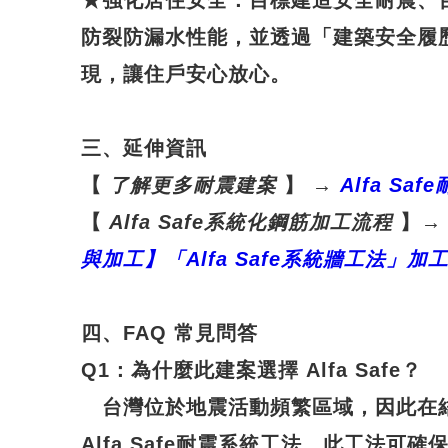
★
強化居住安全
：目標建造安全耐震、
防裂防漏水性能，並透過「建築安全履
現，讓住戶安心放心。
三、延伸資訊
【
了解更多耐震建案
】
→
Alfa Safe
【
Alfa Safe
系統化鋼筋加工流程
】
→
與加工】「Alfa Safe
系統牆工法」加
四、FAQ 常見問答
Q1
：
為什麼此建案選擇 Alfa Safe？
台灣位於地震活動頻繁區域，因此在
Alfa Safe耐震系統工法
。此工法可確