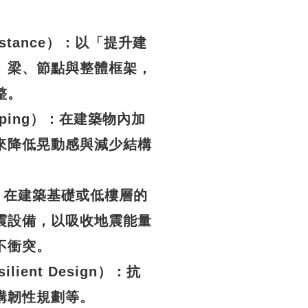
esistance）：以「提升建
、梁、節點與整體框架，
整。
Damping）：在建築物內加
來降低晃動感與減少結構
n）：在建築基礎或低樓層的
震設備，以吸收地震能量
不衝突。
silient Design）：抗
構韌性規劃等。