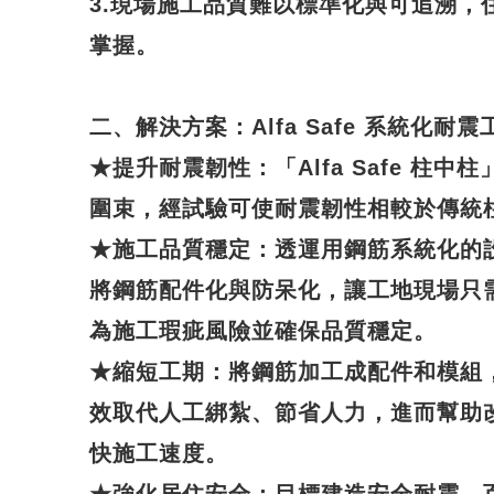
3.現場施工品質難以標準化與可追溯，
掌握。
二、解決方案：Alfa Safe 系統化耐震
★
提升耐震韌性
：「Alfa Safe 柱
圍束，經試驗可使耐震韌性相較於傳統
★
施工品質穩定
：透運用鋼筋系統化的
將鋼筋配件化與防呆化，讓工地現場只
為施工瑕疵風險並確保品質穩定。
★
縮短工期
：將鋼筋加工成配件和模組
效取代人工綁紮、節省人力，進而幫助
快施工速度。