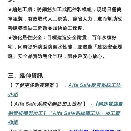
定。
★
縮短工期
：將鋼筋加工成配件和模組，現場只需簡
單組裝，有效取代人工綁紮、節省人力，進而幫助改
善建築業缺工問題並加快施工速度。
★
強化居住安全
：目標建造安全耐震、百年永續好
宅，同時提升防裂防漏水性能，並透過「建築安全履
歷」安全品質透明化呈現，讓住戶安心放心。
三、延伸資訊
【
了解更多耐震建案
】
→
Alfa Safe
耐震系統工法
介紹
【
Alfa Safe
系統化鋼筋加工流程
】
→
【鋼
筋電腦自
動彎折機與加工】「Alfa Safe
系統牆工法」加工廠
作業