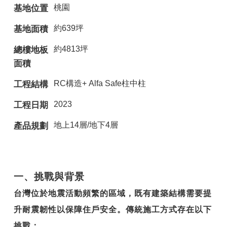
桃園
基地位置
約639坪
基地面積
約4813坪
總樓地板
面積
RC構造+ Alfa Safe柱中柱
工程結構
2023
工程日期
地上14層/地下4層
產品規劃
一、挑戰與背景
台灣位於地震活動頻繁的區域，既有建築結構需要提
升耐震韌性以保障住戶安全。傳統施工方式存在以下
挑戰：