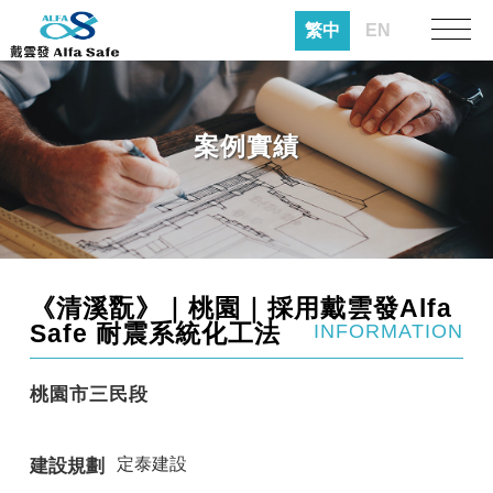
繁中
EN
案例實績
《清溪翫》｜桃園｜採用戴雲發Alfa
Safe 耐震系統化工法
INFORMATION
桃園市三民段
定泰建設
建設規劃