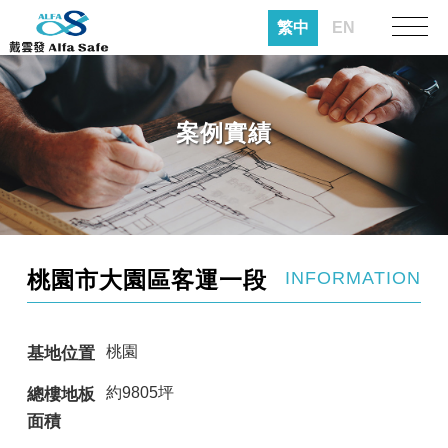
繁中
EN
案例實績
桃園市大園區客運一段
INFORMATION
桃園
基地位置
約9805坪
總樓地板
面積